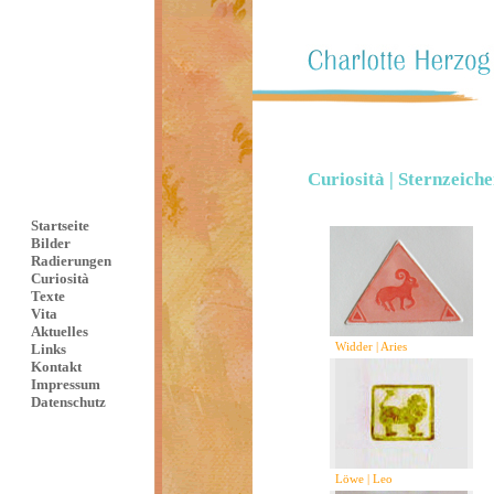
Curiosità | Sternzeich
Startseite
Bilder
Radierungen
Curiosità
Texte
Vita
Aktuelles
Widder | Aries
Links
Kontakt
Impressum
Datenschutz
Löwe | Leo