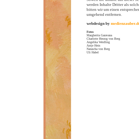
werden Inhalte Dritter als sol
bitten wir um einen entsprech
umgehend entfernen.
webdesign by
medienzauber.d
Fotos
Margherita Garavana
Charlotte Herzog von Berg
Angelika Weidling
Antje Hein
Natascha von Berg
Uli Habel