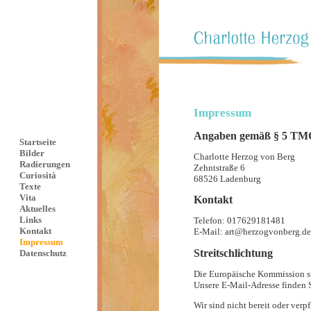
Impressum
Angaben gemäß § 5 TM
Startseite
Bilder
Charlotte Herzog von Berg
Radierungen
Zehntstraße 6
Curiosità
68526 Ladenburg
Texte
Vita
Kontakt
Aktuelles
Links
Telefon: 017629181481
Kontakt
E-Mail: art@herzogvonberg.de
Impressum
Streitschlichtung
Datenschutz
Die Europäische Kommission ste
Unsere E-Mail-Adresse finden 
Wir sind nicht bereit oder verp