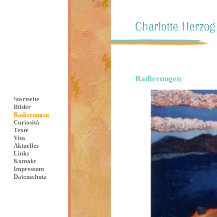
Radierungen
Startseite
Bilder
Radierungen
Curiosità
Texte
Vita
Aktuelles
Links
Kontakt
Impressum
Datenschutz