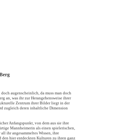
 Berg
st doch augenscheinlich, da muss man doch
rg an, was ihr zur Herangehensweise ihrer
rukturelle Zentrum ihrer Bilder liegt in der
wird zugleich deren inhaltliche Dimension
licher Anfangspunkt, von dem aus sie ihre
ürtige Mannheimerin als einen spielerischen,
r all ihr angesammeltes Wissen, ihre
d den hier entdeckten Kulturen zu ihren ganz