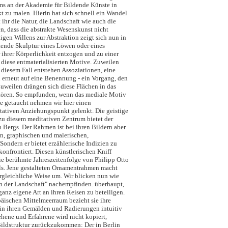
ms an der Akademie für Bildende Künste in
t zu malen. Hierin hat sich schnell ein Wandel
 ihr die Natur, die Landschaft wie auch die
n, dass die abstrakte Wesenskunst nicht
tigen Willens zur Abstraktion zeigt sich nun in
tende Skulptur eines Löwen oder eines
 ihrer Körperlichkeit entzogen und zu einer
n diese entmaterialisierten Motive. Zuweilen
 diesem Fall entstehen Assoziationen, eine
ch erneut auf eine Benennung - ein Vorgang, den
Zuweilen drängen sich diese Flächen in das
stören. So empfunden, wenn das mediale Motiv
rbe getaucht nehmen wir hier einen
itativen Anziehungspunkt gelenkt. Die geistige
zu diesem meditativen Zentrum bietet der
 Bergs. Der Rahmen ist bei ihren Bildern aber
en, graphischen und malerischen,
ndern er bietet erzählerische Indizien zu
onfrontiert. Diesen künstlerischen Kniff
ie berühmte Jahreszeitenfolge von Philipp Otto
ls. Jene gestalteten Ornamentrahmen macht
ergleichliche Weise um. Wir blicken nun wie
in der Landschaft" nachempfinden. überhaupt,
ganz eigene Art an ihren Reisen zu beteiligen.
äischen Mittelmeerraum bezieht sie ihre
 in ihren Gemälden und Radierungen intuitiv
hene und Erfahrene wird nicht kopiert,
e Bildstruktur zurückzukommen: Der in Berlin