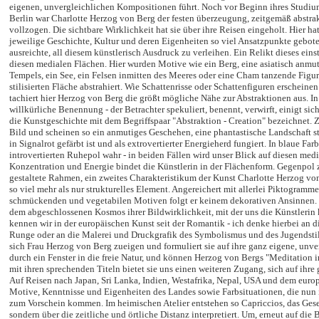
eigenen, unvergleichlichen Kompositionen führt. Noch vor Beginn ihres Studiu
Berlin war Charlotte Herzog von Berg der festen überzeugung, zeitgemäß abstrak
vollzogen. Die sichtbare Wirklichkeit hat sie über ihre Reisen eingeholt. Hier hat
jeweilige Geschichte, Kultur und deren Eigenheiten so viel Ansatzpunkte gebote
ausreichte, all diesem künstlerisch Ausdruck zu verleihen. Ein Relikt dieses eins
diesen medialen Flächen. Hier wurden Motive wie ein Berg, eine asiatisch anmu
Tempels, ein See, ein Felsen inmitten des Meeres oder eine Cham tanzende Figur
stilisierten Fläche abstrahiert. Wie Schattenrisse oder Schattenfiguren erscheine
tachiert hier Herzog von Berg die größt mögliche Nähe zur Abstraktionen aus. In
willkürliche Benennung - der Betrachter spekuliert, benennt, verwirft, einigt si
die Kunstgeschichte mit dem Begriffspaar "Abstraktion - Creation" bezeichnet. 
Bild und scheinen so ein anmutiges Geschehen, eine phantastische Landschaft 
in Signalrot gefärbt ist und als extrovertierter Energieherd fungiert. In blaue Fa
introvertierten Ruhepol wahr - in beiden Fällen wird unser Blick auf diesen med
Konzentration und Energie bindet die Künstlerin in der Flächenform. Gegenpol 
gestaltete Rahmen, ein zweites Charakteristikum der Kunst Charlotte Herzog von
so viel mehr als nur strukturelles Element. Angereichert mit allerlei Piktogramm
schmückenden und vegetabilen Motiven folgt er keinem dekorativen Ansinnen. So
dem abgeschlossenen Kosmos ihrer Bildwirklichkeit, mit der uns die Künstlerin k
kennen wir in der europäischen Kunst seit der Romantik - ich denke hierbei an d
Runge oder an die Malerei und Druckgrafik des Symbolismus und des Jugendsti
sich Frau Herzog von Berg zueigen und formuliert sie auf ihre ganz eigene, unv
durch ein Fenster in die freie Natur, und können Herzog von Bergs "Meditation 
mit ihren sprechenden Titeln bietet sie uns einen weiteren Zugang, sich auf ihre 
Auf Reisen nach Japan, Sri Lanka, Indien, Westafrika, Nepal, USA und dem europ
Motive, Kenntnisse und Eigenheiten des Landes sowie Farbsituationen, die nun
zum Vorschein kommen. Im heimischen Atelier entstehen so Capriccios, das Gese
sondern über die zeitliche und örtliche Distanz interpretiert. Um, erneut auf di